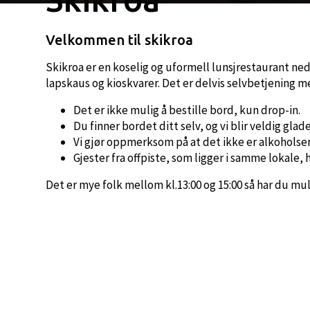
Velkommen til skikroa
Skikroa er en koselig og uformell lunsjrestaurant ned
lapskaus og kioskvarer. Det er delvis selvbetjening m
Det er ikke mulig å bestille bord, kun drop-in.
Du finner bordet ditt selv, og vi blir veldig gla
Vi gjør oppmerksom på at det ikke er alkoholser
Gjester fra offpiste, som ligger i samme lokale, h
Det er mye folk mellom kl.13:00 og 15:00 så har du mul