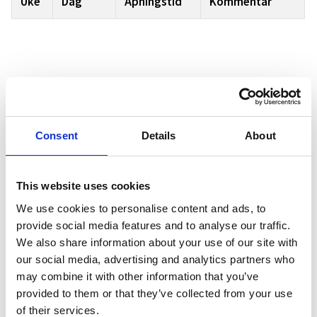
Uke
Dag
Åpningstid
Kommentar
T-trekk
Consent
Details
About
Uke
Dag
Åpningstid
Kommentar
This website uses cookies
We use cookies to personalise content and ads, to
provide social media features and to analyse our traffic.
We also share information about your use of our site with
Hovdenuttrekket
our social media, advertising and analytics partners who
may combine it with other information that you’ve
provided to them or that they’ve collected from your use
Dag
Åpningstid
Kommentar
Uke
of their services.