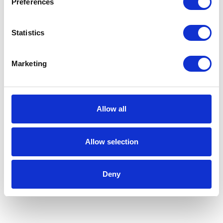
Preferences
Coop Prix - Bykle
Statistics
Dagligvarebutikken Coop Prix i Bykle. Her finner du alt av
dagligvarer du måtte trenge og mer.
Marketing
Allow all
Allow selection
Deny