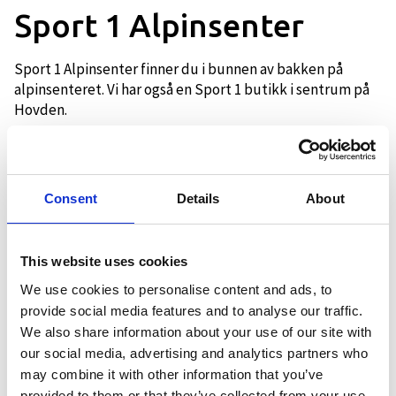
Sport 1 Alpinsenter
Sport 1 Alpinsenter finner du i bunnen av bakken på
alpinsenteret. Vi har også en Sport 1 butikk i sentrum på
Hovden.
Hos Sport 1 Hovden Alpinsenter finner du et stort utvalg
av ski og utstyr til deg som vil i bakken. Vi har kompetente
medarbeidere som vil hjelpe deg med å finne den skien
Consent
Details
About
som vil passe til ditt bruk. Vi tilbyr også et utvalg av klær
fra de beste merkene i bransjen som blant annet Norrøna,
Peak Performance og Patagonia og deilig ull fra Mons og
This website uses cookies
Aclima.
We use cookies to personalise content and ads, to
I tillegg tilbyr vi også støvel-og såletilpassning, så
provide social media features and to analyse our traffic.
utstyret passer perfekt til deg.
We also share information about your use of our site with
our social media, advertising and analytics partners who
Sport 1 Alpinsenter har fokus på ski & snowboard og
holder åpent under vintersesongen.
may combine it with other information that you’ve
provided to them or that they’ve collected from your use