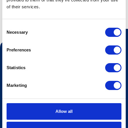
of their services.
Consent
Necessary
Selection
Preferences
Kontakt oss
Turistinformasjonen
Statistics
Åpningstider Sommerheis
Åpningstider Hovden Fjellbad
Marketing
Ledige stillinger
Bookingsvilkår
Allow all
Nyhetsbrev