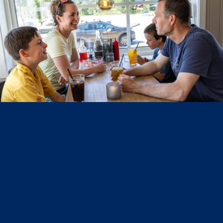
Øverst i Setesdal er det ikke bare naturopplevelser
som står på menyen. Hovden byr på et bredt utvalg
av spisesteder av god standard!
Les mer om spisestedene på Hovden