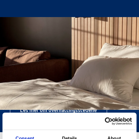
Overnatting
Uansett hvordan du ønsker å bo, vil du kunne finne
et alternativ som passer dine behov. Velg mellom
leiligheter, storhytter, mindre hytter eller moderne
hotellrom
og la ferien starte!
–
Plasser for campingvogn/bobil finnes på Hovden
Fjellstoge, Hovden Høyfjellsenter og i Hegni
friluftsområde.
Les mer om overnattingsstedene
Consent
Details
About