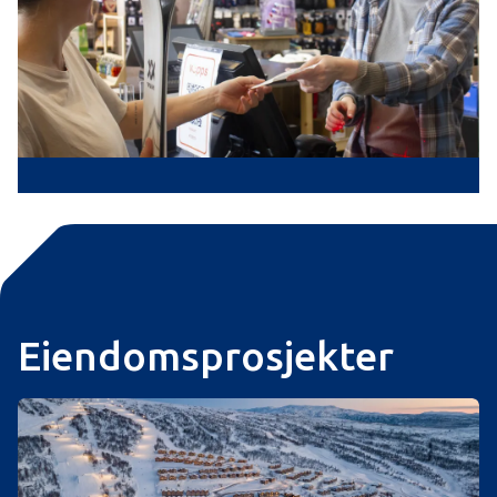
bransjer! Er du omgjengelig og serviceinnstilt
med god arbeidsmoral? Da håper vi du tar en titt
på disse ledige stillingene!
Se mer!
Eiendomsprosjekter