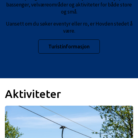
bassenger, velværeområder og aktiviteter for både store
og små.
Uansett om du søker eventyr eller ro, er Hovden stedet å
være.
Turistinformasjon
Aktiviteter