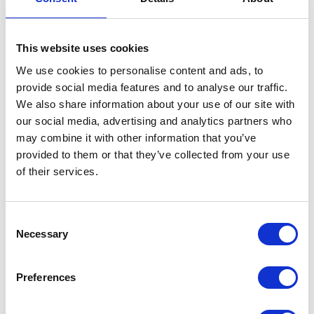
Aktuelt
This website uses cookies
We use cookies to personalise content and ads, to
provide social media features and to analyse our traffic.
We also share information about your use of our site with
our social media, advertising and analytics partners who
may combine it with other information that you’ve
provided to them or that they’ve collected from your use
of their services.
Consent
Necessary
Selection
Afternoon Hike: Mat, drikke og livemusikk i
Preferences
flotte omgivelser
Denne høsten inviterer vi til Afternoon Hike på Hovdestøylen. Ta med deg gode venner