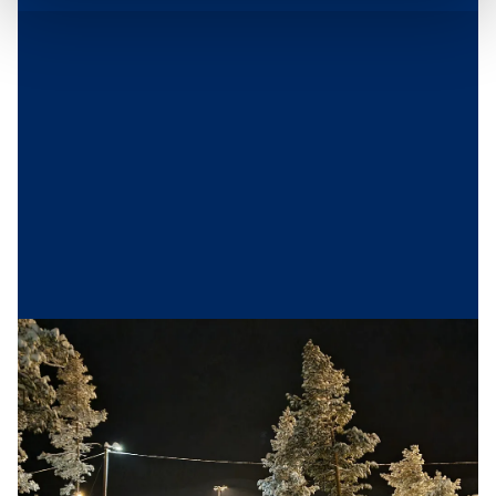
Hovden langrennsarena
Hovden langrennsarena har løyper som er
godkjent for større nasjonale skirenn, men
området er like fint for nybegynnere og for barn
eller andre som skal lære å gå på ski. Her er et