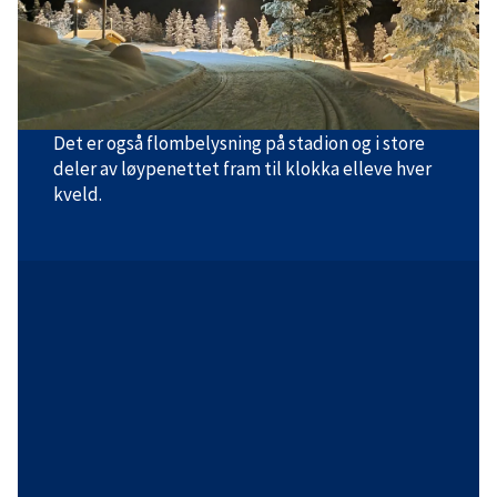
svært variert løypetilbud med korte, lange,
bratte og slake løyper i ulike rundløyper.
Det prepareres for begge stilarter; klassisk og
friteknikk.
Det er også flombelysning på stadion og i store
deler av løypenettet fram til klokka elleve hver
kveld.