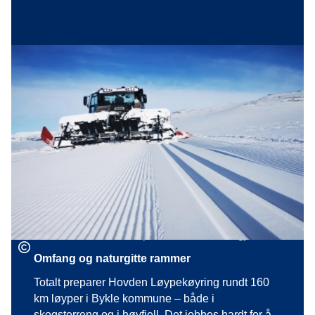
Stort engasjement rundt
langrennsløypene
Vi opplever stort engasjement rundt løypenettet
vårt – og det setter vi pris på. Mange har ønsker,
forslag og meninger om hvordan løypene bør
kjøres og når det bør skje. Det viser at løypene
betyr mye for folk, og det er positivt - også med
konstruktive tilbakemeldinger. Samtidig ønsker vi
her å dele litt kunnskap om arbeidet som gjøres.
Omfang og naturgitte rammer
Totalt preparer Hovden Løypekøyring rundt 160
km løyper i Bykle kommune – både i
skogsterreng og i høyfjell. Det jobbes hardt for å