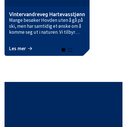
Vintervandreveg Hartevasstjønn
Mange besøker Hovden uten å gå på
ski, men har samtidig et ønske om å
komme seg ut i naturen. Vi tilbyr
derfor to løyper som er kombinert
skiløype og vintervandreveg – for de
Les mer
som vil gå til fots eller med truger.