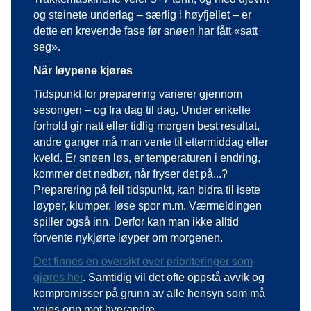
og steinete underlag – særlig i høyfjellet – er
dette en krevende fase før snøen har fått «satt
seg».
Når løypene kjøres
Tidspunkt for preparering varierer gjennom
sesongen – og fra dag til dag. Under enkelte
forhold gir natt eller tidlig morgen best resultat,
andre ganger må man vente til ettermiddag eller
kveld. Er snøen løs, er temperaturen i endring,
kommer det nedbør, når fryser det på...?
Preparering på feil tidspunkt, kan bidra til isete
løyper, klumper, løse spor m.m. Værmeldingen
spiller også inn. Derfor kan man ikke alltid
forvente nykjørte løyper om morgenen.
Det finnes en oversikt over prioriteringer som
gjøres her
.
Samtidig vil det ofte oppstå avvik og
kompromisser på grunn av alle hensyn som må
veies opp mot hverandre.