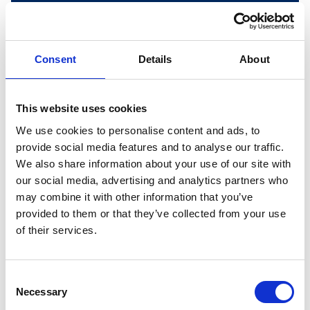
Consent
Details
About
This website uses cookies
Langrenn på toppen av
We use cookies to personalise content and ads, to
Storenos
provide social media features and to analyse our traffic.
Ta heisen opp til Storenos, hvor nydelige
We also share information about your use of our site with
høyfjellsløyper venter deg. Vær imidlertid
our social media, advertising and analytics partners who
oppmerksom på noen krevende utforkjøringer
may combine it with other information that you’ve
når du skal ned igjen.
provided to them or that they’ve collected from your use
of their services.
Med langrennsski i stolheisen er det noen regler
du må få med deg:
Consent
- Du må ha keycard som er lastet opp for bruk i
Necessary
Selection
stolheis. Har du ikke allerede dagskort eller