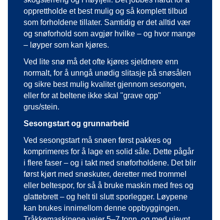
opprettholde et best mulig og så komplett tilbud
som forholdene tillater. Samtidig er det alltid vær
og snøforhold som avgjør hvilke – og hvor mange
– løyper som kan kjøres.
Ved lite snø må det ofte kjøres sjeldnere enn
normalt, for å unngå unødig slitasje på snøsålen
og sikre best mulig kvalitet gjennom sesongen,
eller for at beltene ikke skal "grave opp"
grus/stein.
Sesongstart og grunnarbeid
Ved sesongstart må snøen først pakkes og
komprimeres for å lage en solid såle.
Dette pågår
i flere faser – og i takt med snøforholdene. Det blir
først kjørt med snøskuter, deretter med trommel
eller beltespor, for så å bruke maskin med fres og
glattebrett – og helt til slutt sporlegger. Løypene
kan brukes innimellom denne oppbyggingen.
Tråkkemaskinene veier 5–7 tonn, og med ujevnt