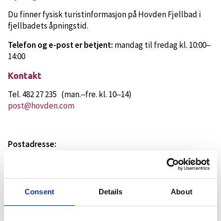
Du finner fysisk turistinformasjon på Hovden Fjellbad i
fjellbadets åpningstid.
Telefon og e-post er betjent:
mandag til fredag kl. 10:00
–
14:00
Kontakt
Tel. 482 27 235 (man.
fre. kl. 10
14)
–
–
post@hovden.com
Postadresse:
Postboks 18
4756 Hovden i Setesdal
Consent
Details
About