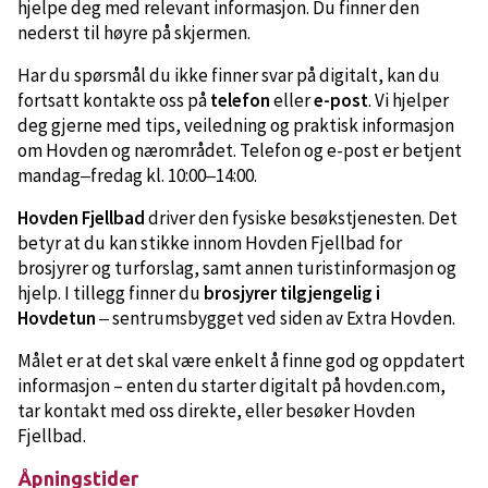
hjelpe deg med relevant informasjon. Du finner den
nederst til høyre på skjermen.
Har du spørsmål du ikke finner svar på digitalt, kan du
fortsatt kontakte oss på
telefon
eller
e-post
. Vi hjelper
deg gjerne med tips, veiledning og praktisk informasjon
om Hovden og nærområdet. Telefon og e-post er betjent
mandag
fredag kl. 10:00
14:00.
–
–
Hovden Fjellbad
driver den fysiske besøkstjenesten. Det
betyr at du kan stikke innom Hovden Fjellbad for
brosjyrer og turforslag, samt annen turistinformasjon og
hjelp. I tillegg finner du
brosjyrer tilgjengelig i
Hovdetun
sentrumsbygget ved siden av Extra Hovden.
–
Målet er at det skal være enkelt å finne god og oppdatert
informasjon – enten du starter digitalt på hovden.com,
tar kontakt med oss direkte, eller besøker Hovden
Fjellbad.
Åpningstider