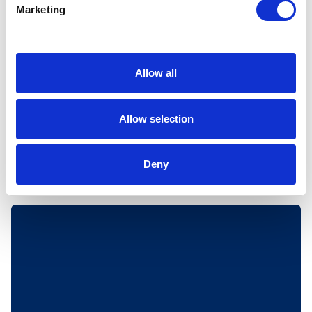
Har du tenkt deg på tur i fjellkommunen vår? Da
Marketing
er dette turkartet kjekt å ha! Det er et detaljert
kart som viser både sommer- og vinterløyper, og
som har nyttige informasjonsbokser som
inneholder diverse regler eller tips.
Allow all
Kartet får du blant annet kjøpt i alle
dagligvarebutikkene på Hovden og i
Allow selection
turistinformasjonen på Hovden Fjellbad.
Deny