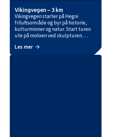
Vikingvegen – 3 km
Vikingvegen starter på Hegni
friluftsområde og byr på historie,
kulturminner og natur. Start turen
ute på moloen ved skulpturen.
Dette er Bykle kommune sitt
Les mer
tusenårssted, og her får du se et
interessant funn fra jernvinningen.
Videre langs turvegen ligger synlige
fortidsminner som jernvinnetufter og
kullgroper. Skilt underveis forteller
om disse, men også om annen
historie som har preget Hovden i
gammel og nyere tid