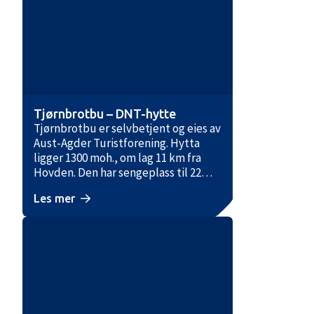
Tjørnbrotbu – DNT-hytte
Tjørnbrotbu er selvbetjent og eies av
Aust-Agder Turistforening. Hytta
ligger 1300 moh., om lag 11 km fra
Hovden. Den har sengeplass til 22
personer, fordelt på hovedhytte og
Les mer
sikringsbu. Terrenget inn til hytta er
forholdsvis lettgått, men landskapet
er åpent (viddelandskap) og kan
være svært værutsatt. Du bør derfor
være godt forberedt med klær og
annet utstyr.
Til fots til Tjørnbrotbu​​​​
Fra Hovden