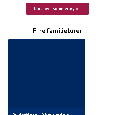
Kart over sommerløyper
Fine familieturer