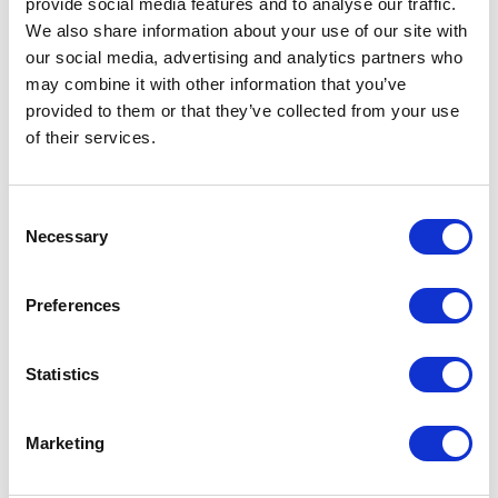
Gapahuk med bålpanne til fri
provide social media features and to analyse our traffic.
disposisjon På Hovden er det to
We also share information about your use of our site with
gapahuker, henholdsvis på toppen av
our social media, advertising and analytics partners who
Otrosåsen og ved Juvet. Her kan du
may combine it with other information that you’ve
søke ly for vær og vind, spise
provided to them or that they’ve collected from your use
Les mer
nistepakken, nyte medbrakt kaffe i
of their services.
solnedgangen eller fyre opp
bålpanna for å grille. For at alle skal
få et hyggelig opphold i gapahuken,
er det viktig å huske på følgende: *
Consent
Ta med egen ved eller grillkull.
Necessary
Selection
Trærne som er i nærheten, er ikke
fine
Preferences
Statistics
Marketing
Gapahuk og bålpanne ved Juvet