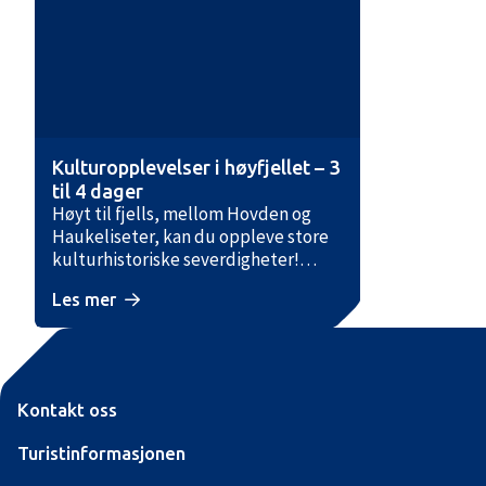
Kulturopplevelser i høyfjellet – 3
til 4 dager
Høyt til fjells, mellom Hovden og
Haukeliseter, kan du oppleve store
kulturhistoriske severdigheter!
Løypa går i et storslått
Les mer
høyfjellsterreng 1000 til 1200 moh.
Man bør sette av tre til fire dager for
å få godt utbytte av denne turen,
hvor man kan oppleve unike
kulturminner som runeinskripsjoner
Kontakt oss
og helleristninger. Turen starter ved
Hovden Alpinsenter ca. 800 moh. og
Turistinformasjonen
går nordover til Haukeliseter via