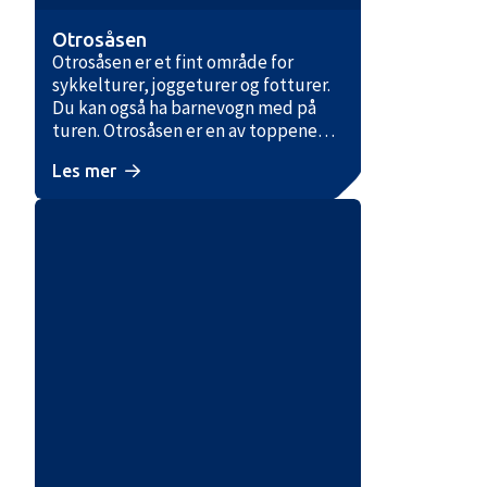
Otrosåsen
Otrosåsen er et fint område for
sykkelturer, joggeturer og fotturer.
Du kan også ha barnevogn med på
turen. Otrosåsen er en av toppene
som ligger nær Hovden sentrum, og
Les mer
er på 858 moh. Herfra er det utsikt
over Hovden og Setesdal Aust- og
Vesthei. Dette er en flott familietur
hvis man har små barn. Stien går stort
sett på flat grusvei til Røyrtjønn, og
deretter er det stigning opp til
toppen av Otrosåsen. Du kan