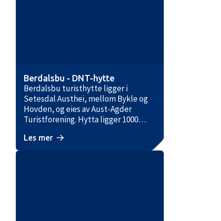
Berdalsbu - DNT-hytte
Berdalsbu turisthytte ligger i
Setesdal Austhei, mellom Bykle og
Hovden, og eies av Aust-Agder
Turistforening. Hytta ligger 1000
moh. og om lag 6 km fra Berdalsbru
Les mer
ved RV9. Den er selvbetjent og har
sengeplass til 18 personer, fordelt på
hovedhytte og sikringsbu. Terrenget
er lett å gå i, uten store motbakker.
Det er kun de siste 200 meterne som
har markant stigning. Etter vandring
gjennom skog og myr ankommer du