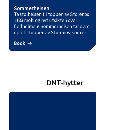
Sommerheisen
Ta stolheisen til toppen av Storenos
1183 moh. og nyt utsikten over
fjellheimen! Sommerheisen tar dere
opp til toppen av Storenos, som er
det optimale utgangspunktet for
Book
både barnefamilier, syklister og
spreke turgåere. På toppen kan du
velge mellom en lettere spasertur
bort til utsiktspunktet eller
merkede turstier innover i fjellet. Er
det fint vær, kan du se helt til
Hardangervidda! På toppen har vi
DNT-hytter
satt ut