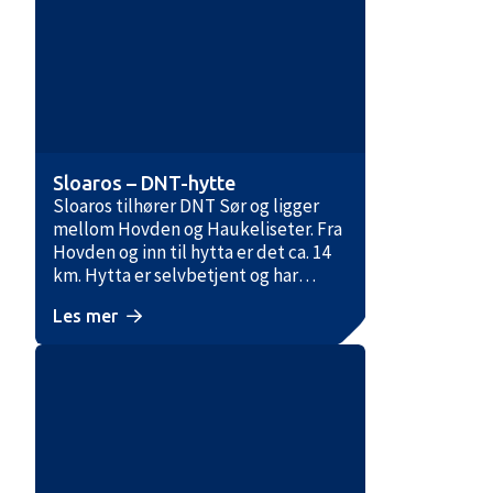
Sloaros – DNT-hytte
Sloaros tilhører DNT Sør og ligger
mellom Hovden og Haukeliseter. Fra
Hovden og inn til hytta er det ca. 14
km. Hytta er selvbetjent og har
totalt 26 sengeplasser, fordelt på
Les mer
hovedhytte og sikringsbu. Terrenget
inn til hytta er kupert og ligger 1000–
1100 moh. De første kilometerne av
stien ligger innenfor et verneområde
hvor det er ferdselsforbud i perioden
25. april til 31. mai, siden fjellpartiet
er