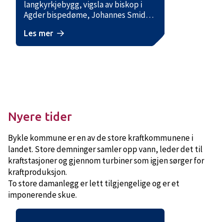
langkyrkjebygg, vigsla av biskop i
Agder bispedøme, Johannes Smidt.
Dei totale kostnadene var fram til
Les mer
sommaren 1958 på vel 58.000 kroner.
Gratis tømmer, tallause
dugnadstimar og gåver gjer at dei
reelle kostnadane nok var mykje
høgare. Det meste av dei knapt
58.000 kronene var samla inn på
basarar og kronerulling, som
begynte så tidleg som i
Nyere tider
Bykle kommune er en av de store kraftkommunene i
landet. Store demninger samler opp vann, leder det til
kraftstasjoner og gjennom turbiner som igjen sørger for
kraftproduksjon.
To store damanlegg er lett tilgjengelige og er et
imponerende skue.