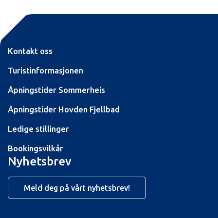
betong, mens de store dammene
ved Botsvatn, Vatnedalsvatn og
Urevatn er laget av stein, grus og
morene/asfalt. Arbeidet med å
anlegge dammen ble påbegynt i 1978
Kontakt oss
Turistinformasjonen
Åpningstider Sommerheis
Åpningstider Hovden Fjellbad
Ledige stillinger
Bookingsvilkår
Nyhetsbrev
Meld deg på vårt nyhetsbrev!