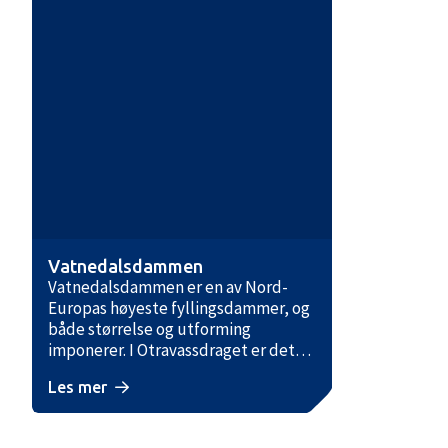
det er bilvei over dammen og gode
parkeringsmuligheter.
Vatnedalsdammen
Vatnedalsdammen er en av Nord-
Europas høyeste fyllingsdammer, og
både størrelse og utforming
imponerer. I Otravassdraget er det
totalt 14 magasiner. Ni av disse,
Les mer
deriblant de fire største, ligger i
Bykle kommune. De minste
dammene er stort sett bygget av