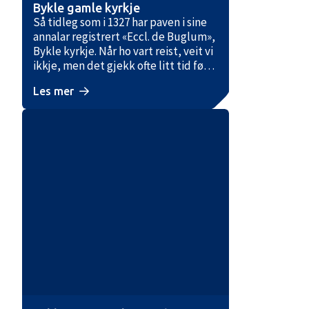
Bykle gamle kyrkje
Så tidleg som i 1327 har paven i sine
annalar registrert «Eccl. de Buglum»,
Bykle kyrkje. Når ho vart reist, veit vi
ikkje, men det gjekk ofte litt tid før
ei ny kyrkje så langt nord blei
Les mer
registrert av paven. Det kan ha stått
ei kyrkje på denne plassen alt på
1200-talet, kanskje endå tidlegare.
Konturen av ein stor gravhaug på
oppsida av kyrkja fortel oss at ho er
reist på ein gamal heidensk kultstad.
Det er