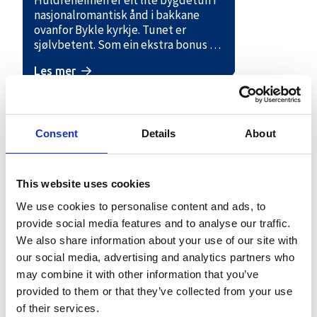
Huldreheimen er eit lite bygdetun i
nasjonalromantisk ånd i bakkane
ovanfor Bykle kyrkje. Tunet er
sjølvbetent. Som ein ekstra bonus får
du nyte den fantastiske utsikta.
Les mer
Huldreheimen ligg slik til at det er
ein flott tur å gå opp, vandre mellom
dei gamle bygningane og få eit
storslått utsyn over heile
kyrkjebygda i Bykle. Anlegget er
Consent
Details
About
ikkje betent om sommaren, men det
er laga til slik at dørene står oppe og
det
This website uses cookies
We use cookies to personalise content and ads, to
provide social media features and to analyse our traffic.
We also share information about your use of our site with
our social media, advertising and analytics partners who
may combine it with other information that you’ve
provided to them or that they’ve collected from your use
Bygdetunet Lislestog i Bykle
of their services.
Lislestog er eit friluftsmuseum som