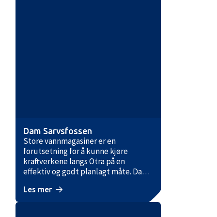
Dam Sarvsfossen
Store vannmagasiner er en
forutsetning for å kunne kjøre
kraftverkene langs Otra på en
effektiv og godt planlagt måte. Dam
Sarvsfossen er den nyeste store
Les mer
utbyggingen av Otravassdraget og
ligger like ved RV 9, nær Bykle
sentrum. Den er skiltet fra RV 9, og