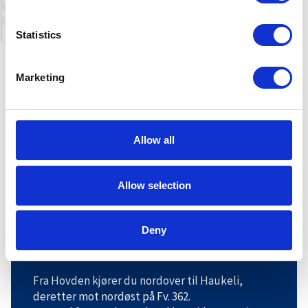
Statistics
Marketing
Allow all
Allow selection
Leaflet
|
©
OpenStreetMap
contributors
Deny
Veibeskrivelse
Fra Hovden kjører du nordover til Haukeli,
deretter mot nordøst på Fv. 362.