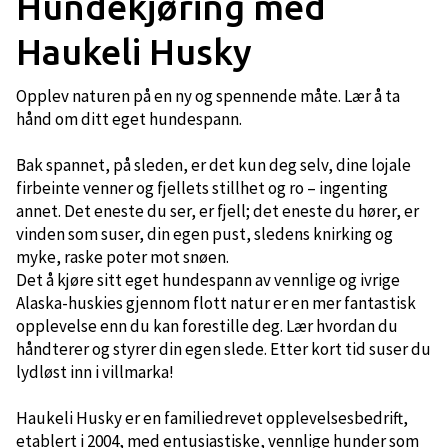
Hundekjøring med
Haukeli Husky
Opplev naturen på en ny og spennende måte. Lær å ta
hånd om ditt eget hundespann.
Bak spannet, på sleden, er det kun deg selv, dine lojale
firbeinte venner og fjellets stillhet og ro – ingenting
annet. Det eneste du ser, er fjell; det eneste du hører, er
vinden som suser, din egen pust, sledens knirking og
myke, raske poter mot snøen.
Det å kjøre sitt eget hundespann av vennlige og ivrige
Alaska-huskies gjennom flott natur er en mer fantastisk
opplevelse enn du kan forestille deg. Lær hvordan du
håndterer og styrer din egen slede. Etter kort tid suser du
lydløst inn i villmarka!
Haukeli Husky er en familiedrevet opplevelsesbedrift,
etablert i 2004, med entusiastiske, vennlige hunder som