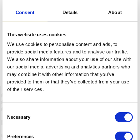
Booking gjøres direkte til Haukeli
Husky.
Consent
Details
About
This website uses cookies
Kontaktinformasjon
We use cookies to personalise content and ads, to
provide social media features and to analyse our traffic.
Arabygdvegen 800, 3864, Rauland
Adresse:
We also share information about your use of our site with
+47 41511304
Telefonnummer:
our social media, advertising and analytics partners who
post@hundespann.no
E-post:
may combine it with other information that you’ve
provided to them or that they’ve collected from your use
https://www.hundespann.no/kontakt
Nettsted:
of their services.
+
−
Consent
Necessary
Selection
Preferences