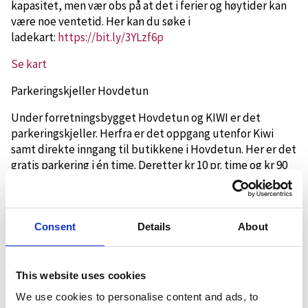
kapasitet, men vær obs på at det i ferier og høytider kan
være noe ventetid. Her kan du søke i
ladekart:
https://bit.ly/3YLzf6p
Se kart
Parkeringskjeller Hovdetun
Under forretningsbygget Hovdetun og KIWI er det
parkeringskjeller. Herfra er det oppgang utenfor Kiwi
samt direkte inngang til butikkene i Hovdetun. Her er det
gratis parkering i én time. Deretter kr 10 pr. time og kr 90
pr. døgn.
Se kart
Consent
Details
About
Parkering langrennsløyper Austheia
Dagparkering sør
This website uses cookies
1 km nord for sentrum finnes en stor dagparkering. Denne
We use cookies to personalise content and ads, to
ligger rett ved rundkjøringen, ved innkjørselen til