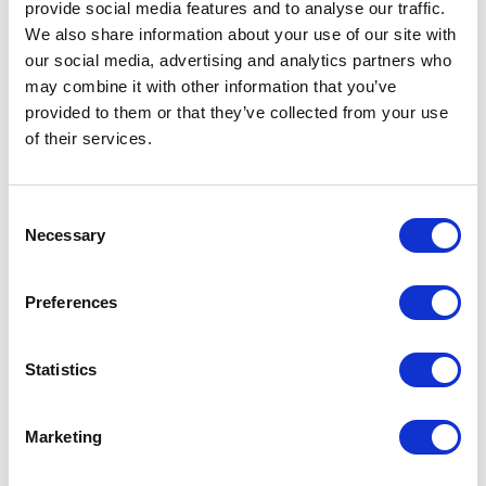
provide social media features and to analyse our traffic.
Hartevassvegen. Herfra kan du nå store deler av
We also share information about your use of our site with
løypenettet på Hovden. Det er gratis å parkere her.
our social media, advertising and analytics partners who
Se kart
may combine it with other information that you’ve
provided to them or that they’ve collected from your use
Dagparkering nord
of their services.
Vis-à-vis Hovden Fjellstoge ligger det en stor
parkeringsplass. Her starter løypene Lundane, Galten,
Consent
Lislefjødd og Auversvatn. Det er gratis å parkere her.
Necessary
Selection
Se kart
Hovden langrennsarena
Preferences
Ved Hovden langrennsarena ligger en stor og åpen
parkeringsplass. Denne ligger rett ved løypa og det er
Statistics
normalt gratis å parkere her (bortsett fra under store
arrangementer).
Marketing
Se kart