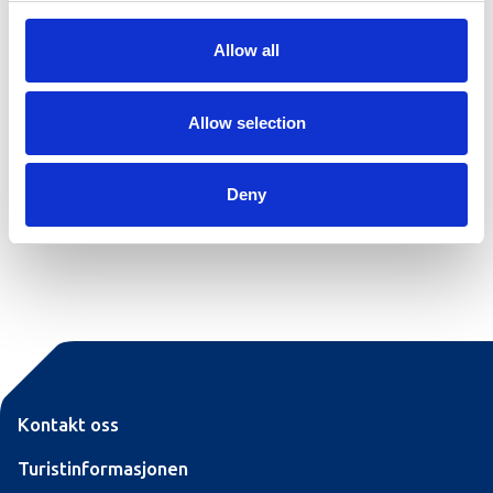
Parkering Hovden Alpinsenter
Allow all
Ved Hovden Alpinsenter finner du en stor parkeringsplass
rett ved heisene. Denne er åpen i åpningstidene til
alpinsenteret og så lenge serveringsstedene i
Allow selection
alpinsenteret holder åpent. Utenom skisesongen er den
også tilgjengelig. Parkering er avgiftsbelagt.
Deny
Se kart
Kontakt oss
Turistinformasjonen