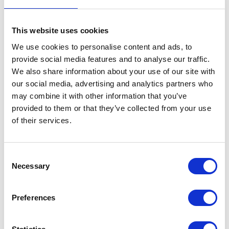
This website uses cookies
We use cookies to personalise content and ads, to
provide social media features and to analyse our traffic.
We also share information about your use of our site with
our social media, advertising and analytics partners who
may combine it with other information that you’ve
provided to them or that they’ve collected from your use
Hovden skiklubb samlet til renn ved Dyreskar
of their services.
sommerskisenter i juli 1974. (Foto: Per Breivegen)
Consent
Necessary
1973
Selection
I 1973 kjøpte Carl Ragnar Carlson et brukt skitrekk fra
Preferences
Tryvann Skisenter i Oslo. Det sies at dette var det første
moderne skitrekket i landet, og en gjeng fra Hovden tok
turen til Oslo, demonterte skitrekket, reiste tilbake til