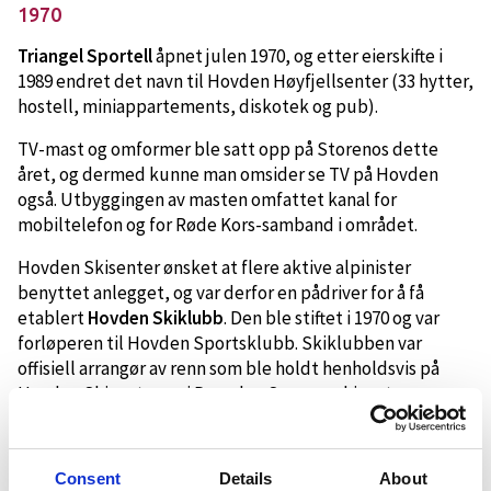
1970
Triangel Sportell
åpnet julen 1970, og etter eierskifte i
1989 endret det navn til Hovden Høyfjellsenter (33 hytter,
hostell, miniappartements, diskotek og pub).
TV-mast og omformer ble satt opp på Storenos dette
året, og dermed kunne man omsider se TV på Hovden
også. Utbyggingen av masten omfattet kanal for
mobiltelefon og for Røde Kors-samband i området.
Hovden Skisenter ønsket at flere aktive alpinister
benyttet anlegget, og var derfor en pådriver for å få
etablert
Hovden Skiklubb
. Den ble stiftet i 1970 og var
forløperen til Hovden Sportsklubb. Skiklubben var
offisiell arrangør av renn som ble holdt henholdsvis på
Hovden Skisenter og i Dyreskar Sommerskisenter.
Consent
Details
About