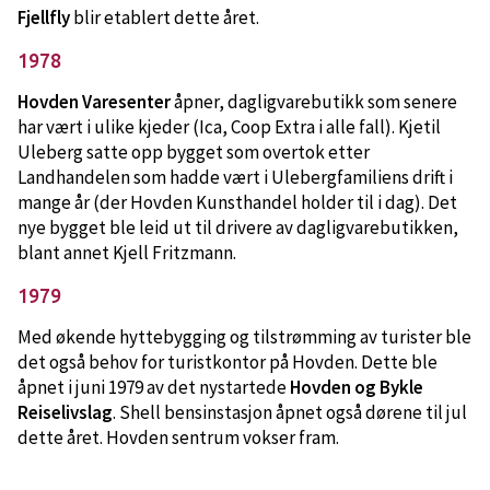
Fjellfly
blir etablert dette året.
1978
Hovden Varesenter
åpner, dagligvarebutikk som senere
har vært i ulike kjeder (Ica, Coop Extra i alle fall). Kjetil
Uleberg satte opp bygget som overtok etter
Landhandelen som hadde vært i Ulebergfamiliens drift i
mange år (der Hovden Kunsthandel holder til i dag). Det
nye bygget ble leid ut til drivere av dagligvarebutikken,
blant annet Kjell Fritzmann.
1979
Med økende hyttebygging og tilstrømming av turister ble
det også behov for turistkontor på Hovden. Dette ble
åpnet i juni 1979 av det nystartede
Hovden og Bykle
Reiselivslag
. Shell bensinstasjon åpnet også dørene til jul
dette året. Hovden sentrum vokser fram.