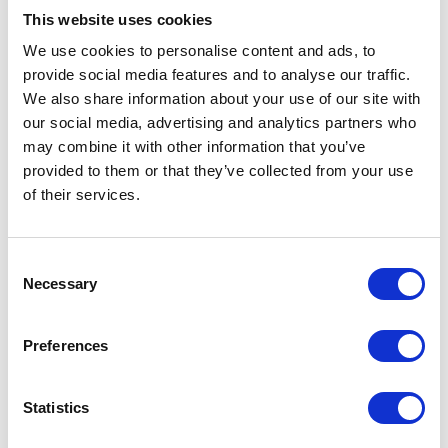
5.1.
De avtalte prisene er bindende for alle parter.
This website uses cookies
5.2.
Hovden Alpin Resort forbeholder seg retten til å
We use cookies to personalise content and ads, to
foreta endringer i prisen som er utenfor bedriftens
provide social media features and to analyse our traffic.
kontroll. Som for eksempel økte kostnader ved
We also share information about your use of our site with
innkjøp av varer og tjenester, økt skatter eller andre
our social media, advertising and analytics partners who
omstendigheter.
may combine it with other information that you’ve
5.3.
Kunden kan betale trygt og enkelt med kort på
provided to them or that they’ve collected from your use
stedet eller på våre nettsider. Faktura kun ved
of their services.
avtale.
Consent
Avbestilling og endringer
Necessary
6.1.
Avbestillinger og eventuelle endringer skal skje
Selection
skriftlig på e-post eller avbestilles online.
6.2.
Serviceavgifter, porto, fakturagebyr og frivillige
Preferences
tilvalg (forsikring, billetter m.m.), refunderes ikke.
6.3.
Kunden er selv ansvarlig for å tegne relevante
forsikringer som gjelder reise og
Statistics
bestiller­/leieforhold. For eksempel reise-,­ fritid og