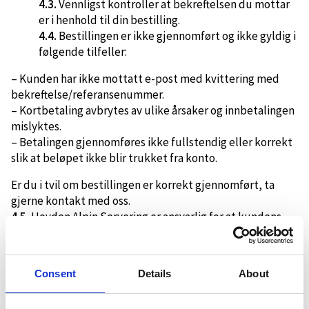
4.3.
Vennligst kontroller at bekreftelsen du mottar
er i henhold til din bestilling.
4.4.
Bestillingen er ikke gjennomført og ikke gyldig i
følgende tilfeller:
– Kunden har ikke mottatt e-post med kvittering med
bekreftelse/referansenummer.
– Kortbetaling avbrytes av ulike årsaker og innbetalingen
mislyktes.
– Betalingen gjennomføres ikke fullstendig eller korrekt
slik at beløpet ikke blir trukket fra konto.
Er du i tvil om bestillingen er korrekt gjennomført, ta
gjerne kontakt med oss.
4.5.
Hovden Alpin Servering er ansvarlig for at kundens
kontaktopplysninger ikke blir misbrukt eller gjort kjent
for en tredjepart.
4.6.
Nyhetsbrev og reisetips vil kun bli sendt til kunder
Consent
Details
About
som samtykker i dette.
Priser og betaling