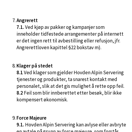
Angrerett
7.1.
Ved kjøp av pakker og kampanjer som
inneholder tidfestede arrangementer på internett
er det ingen rett til avbestilling eller refusjon, jfr.
Angrerettloven kapittel §22 bokstav m).
Klager på stedet
8.1
Ved klager som gjelder Hovden Alpin Servering
tjenester og produkter, ta snarest kontakt med
personalet, slik at det gis mulighet å rette opp feil.
8.2
Feil som blir innberettet etter besøk, blir ikke
kompensert økonomisk.
Force Majeure
9.1.
Hovden Alpin Servering kan avlyse eller avbryte
en avtale på grunn av force majeure, som forstås