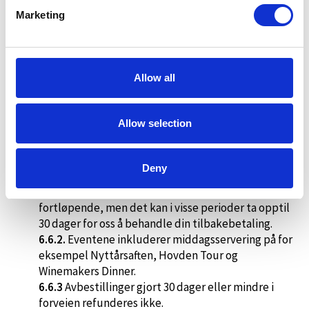
ansvarsforsikring.
Marketing
6.4.
Reserverte bord i våre restauranter for 8
personer eller flere kan avbestilles kostnadsfritt
inntil 49 timer før besøket. Ved avbestilling etter 48
timer før, belastes kunden for middagen.
Allow all
6.5.
Se kapittel: Konsert og event
(6.6.)
for
betingelser for store middager som for eksempel
Nyttårsaften, Hovden Tour og Winemakers Dinner.
Allow selection
6.6.
Konsert og event
6.6.1.
Om avbestilling finner sted 30 dager før
arrangementets dato, betaler Hovden Alpin
Deny
Servering tilbake innbetalt beløp minus
avbestillingsgebyr på 100,- . Tilbakebetaling gjøres
fortløpende, men det kan i visse perioder ta opptil
30 dager for oss å behandle din tilbakebetaling.
6.6.2.
Eventene inkluderer middagsservering på for
eksempel Nyttårsaften, Hovden Tour og
Winemakers Dinner.
6.6.3
Avbestillinger gjort 30 dager eller mindre i
forveien refunderes ikke.