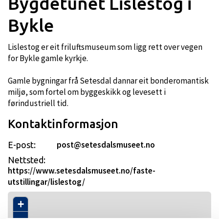
Bygdetunet Lislestog i
Bykle
Lislestog er eit friluftsmuseum som ligg rett over vegen
for Bykle gamle kyrkje.
Gamle bygningar frå Setesdal dannar eit bonderomantisk
miljø, som fortel om byggeskikk og levesett i
førindustriell tid.
Kontaktinformasjon
post@setesdalsmuseet.no
E-post:
Nettsted:
https://www.setesdalsmuseet.no/faste-
utstillingar/lislestog/
+
−