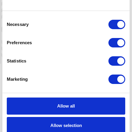
Consent
Necessary
Selection
Preferences
Leaflet
|
©
OpenStreetMap
contributors
Statistics
Veibeskrivelse
Marketing
Ved RV9, 28km sør fra Hovden. Følg veiskiltene
langs hovedveien.
Allow all
Allow selection