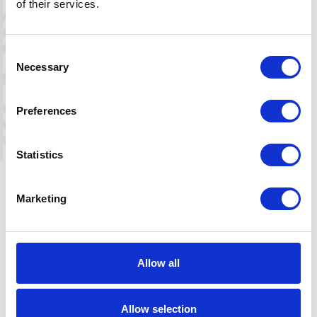
of their services.
Consent
Necessary
Selection
Leaflet
|
©
OpenStreetMap
contributors
Preferences
Statistics
Veibeskrivelse
Anbefalt parkering rett nord for tunnelene. God,
Marketing
skiltet parkering.
Også parkeringsmuligheter i sørlig ende av
Byklestigen (følg skiltene).
Allow all
Allow selection