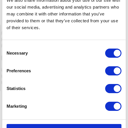
We also share information about your use of our site with
toalett
our social media, advertising and analytics partners who
may combine it with other information that you’ve
FASILITETER
provided to them or that they’ve collected from your use
Bod
of their services.
Utendørs parkering
Bålpanne
Oppvaskmaskin
Consent
Vaskemaskin
Necessary
Selection
Terrasse
TV
Peis
Preferences
Statistics
Kjæledyr er ikke tillatt
Det er ikke internett tilkobling på
hytten
Marketing
AVSTANDER
Sentrum/Butikk: 2,0 Km