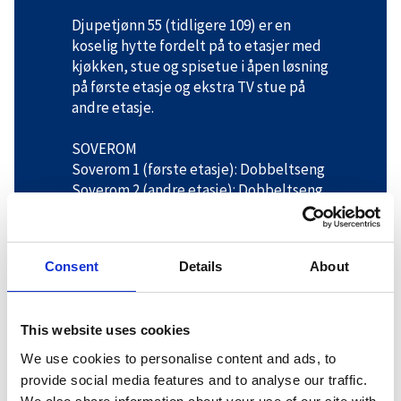
Djupetjønn 55 (tidligere 109) er en
koselig hytte fordelt på to etasjer med
kjøkken, stue og spisetue i åpen løsning
på første etasje og ekstra TV stue på
andre etasje.
SOVEROM
Soverom 1 (første etasje): Dobbeltseng
Soverom 2 (andre etasje): Dobbeltseng
Soverom 3 (andre etasje): Dobbeltseng
og en enkeltseng
Soverom 4 (andre etasje): Dobbeltseng
Consent
Details
About
og en enkeltseng
This website uses cookies
BADEROM
Første etasje: Baderom med dusj,
We use cookies to personalise content and ads, to
toalett, badstu og vaskemaskin
provide social media features and to analyse our traffic.
Andre etasje: Baderom med dusj og