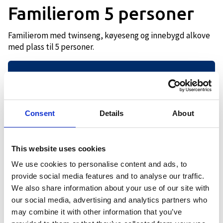
Familierom 5 personer
Familierom med twinseng, køyeseng og innebygd alkove
med plass til 5 personer.
Beskrivelse
Consent
Details
About
Familierom med twinseng, køyeseng og
innebygd alkove med plass til 5
personer. Rommet har sittegruppe,
This website uses cookies
skrivepult, minibar og flatskjerm med
We use cookies to personalise content and ads, to
tilgang til Netflix.
provide social media features and to analyse our traffic.
We also share information about your use of our site with
Frokost er inkludert.
our social media, advertising and analytics partners who
may combine it with other information that you’ve