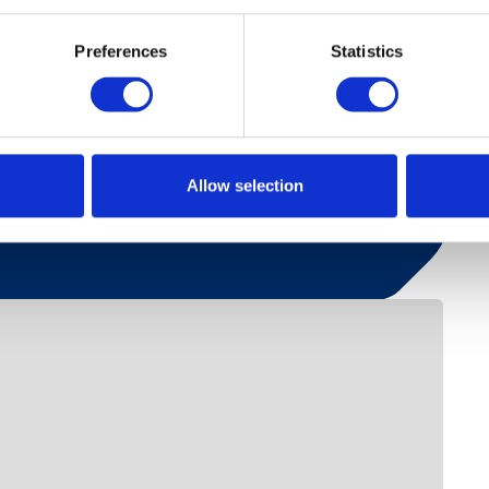
9 km. Alpinsenter 0,8 km. Hovden Fjellbad 0,7
Preferences
Statistics
s.
Allow selection
att sauna. Myntautomat kr. 30 per 90 minutter.