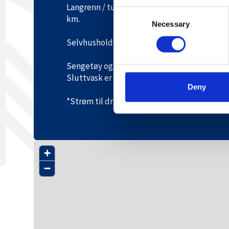
Langrenn / turløype 50 m. Hovden sentrum 0,
Consent
km.
Necessary
Selection
Selvhushold.
Sengetøy og håndklær medbringes eller leie
Sluttvask er inkludert.
Deny
*Strøm til drift av hytten er inkludert, unnt
+
−