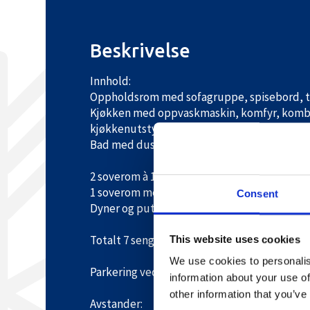
Beskrivelse
Innhold:
Oppholdsrom med sofagruppe, spisebord, t
Kjøkken med oppvaskmaskin, komfyr, kombis
kjøkkenutstyr.
Bad med dusj, wc, håndvask og sauna.
2 soverom à 1 dobbeltseng.
1 soverom med 1 dobbeltseng og 1 enkeltse
Consent
Dyner og puter.
Totalt 7 sengeplasser.
This website uses cookies
We use cookies to personalis
Parkering ved hytten.
information about your use of
other information that you’ve
Avstander: