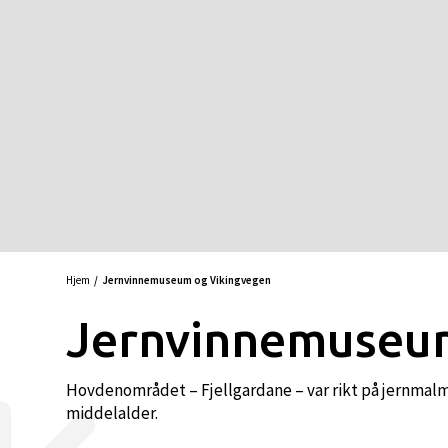
Hjem
Jernvinnemuseum og Vikingvegen
Jernvinnemuseum
Hovdenområdet – Fjellgardane – var rikt på jernmalm, 
middelalder.