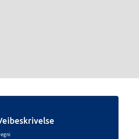
Veibeskrivelse
egni