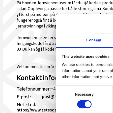
På Hovden Jernvinnemuseum får du sjå korleis produks
sidan. Opplevinga passar for både store og små. Kom
ytterst på moloen på Hegni og langs Otra opp til det 
fungerer også fint å berre gå delar av turen. Langs tu
jernutvinninga i vikingtida, men også om villreinen 
Jernvinnemuseet er sjølvbetent, og det er gratis inn
Consent
Inngangskode får du ved å kontakte turistkontoret på t
00. Du kan òg få koden i kiosken på Hegni, når denne 
This website uses cookies
We use cookies to personalis
Velkommen tusen år tilbake i tida!
information about your use of
Kontaktinformasjon
other information that you’ve
+47 482 27 235
Consent
Telefonnummer:
Necessary
Selection
post@hovden.com
E-post:
Nettsted:
https://www.setesdalsmuseet.no/faste-