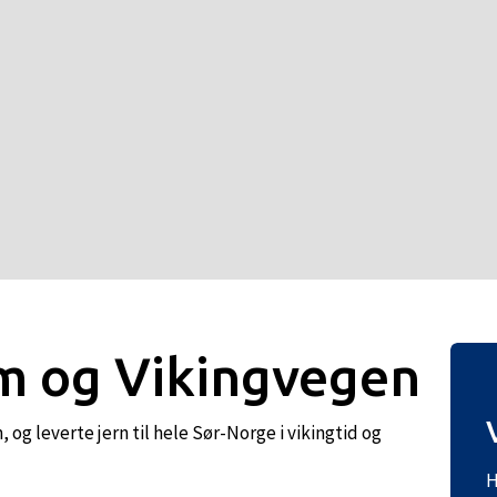
 og Vikingvegen
og leverte jern til hele Sør-Norge i vikingtid og
H