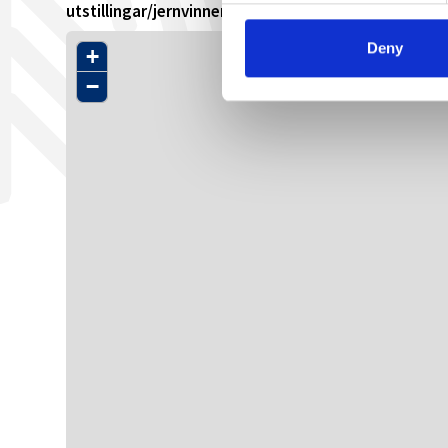
utstillingar/jernvinnemuseet-pa-hovden/
Deny
+
−