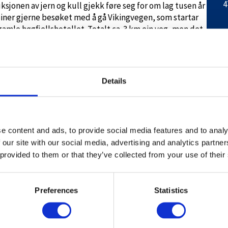
4
jonen av jern og kull gjekk føre seg for om lag tusen år
biner gjerne besøket med å gå Vikingvegen, som startar
gamle høgfjellshotellet. Totalt ca. 3 km ein veg, men det
rvegen er det skilt ved ulike kulturminne knytt til
og anna historie som har prega Hovden gjennom tidene.
gang.
Details
lf. 482 27 235 eller Hovdestøylen hotell på tlf. 37 93 88
er open.
e content and ads, to provide social media features and to analy
 our site with our social media, advertising and analytics partn
 provided to them or that they’ve collected from your use of their
Preferences
Statistics