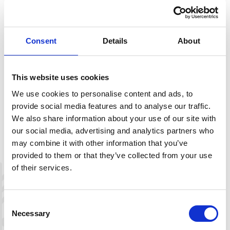
Kulturetappen: Sloaros–Storhedder–
Sloaros:
For nesten tusen år siden ble runer og
Consent
Details
About
dyretegninger risset inn i Skutesteinen
ved Storhedder. Hele syv
reinsdyrtegninger samt tegninger av
This website uses cookies
bueskyttere og rovdyr viser at jakt var
We use cookies to personalise content and ads, to
svært viktig. Syv hestetegninger kan
provide social media features and to analyse our traffic.
kanskje fortelle at jegerne kom
We also share information about your use of our site with
ridende, at Storhedder var en
our social media, advertising and analytics partners who
samlingsplass for hestepassere, eller at
may combine it with other information that you’ve
hesten var et spesielt viktig dyr i
mellomalderen?
provided to them or that they’ve collected from your use
Ved å ta en dagstur fra Sloaros til
of their services.
Storhedder kan du se dette flotte
nasjonale kulturminnet. Du bør
beregne ca. 5 timer tur-retur på denne
Consent
Necessary
etappen.
Selection
Før du kommer til Storhedder, kan du