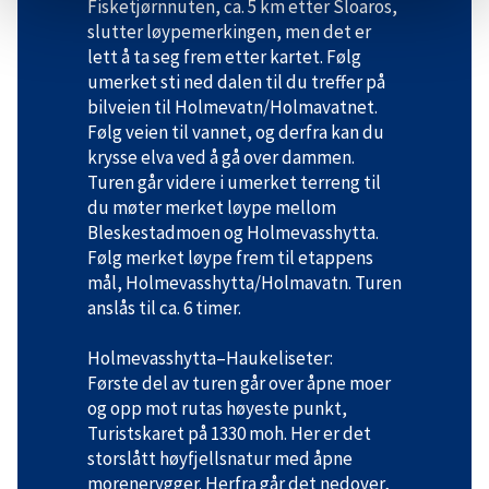
Fisketjørnnuten, ca. 5 km etter Sloaros,
slutter løypemerkingen, men det er
lett å ta seg frem etter kartet. Følg
umerket sti ned dalen til du treffer på
bilveien til Holmevatn/Holmavatnet.
Følg veien til vannet, og derfra kan du
krysse elva ved å gå over dammen.
Turen går videre i umerket terreng til
du møter merket løype mellom
Bleskestadmoen og Holmevasshytta.
Følg merket løype frem til etappens
mål, Holmevasshytta/Holmavatn. Turen
anslås til ca. 6 timer.
Holmevasshytta–Haukeliseter:
Første del av turen går over åpne moer
og opp mot rutas høyeste punkt,
Turistskaret på 1330 moh. Her er det
storslått høyfjellsnatur med åpne
morenerygger. Herfra går det nedover,