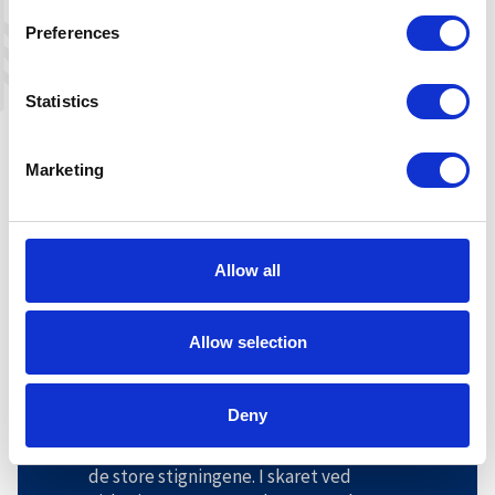
se rester etter gruvedrift ved
Preferences
Langevatn. Frem til første verdenskrig
ble det utvunnet molybden her. Selve
gruvesjaktene anbefales det ikke å gå
Statistics
inn i, da det kan være mye vann her
samt rasfare.
Men her finnes det hustufter,
Marketing
demninger, gruvevogner og rustent,
forlatt utstyr som minner om tidligere
tiders anleggsdrift. En spennende
Allow all
kulturhistorisk opplevelse 1000 moh.
Har du med telt, er dette et flott sted å
stoppe på vei videre mot Holmevatn.
Allow selection
Sloaros–Holmevasshytta:
DNT bruker navnet Holmavatn, står
Deny
også omtalt som Holmavatnhytta.
Turen går i forholdsvis lett terreng uten
de store stigningene. I skaret ved