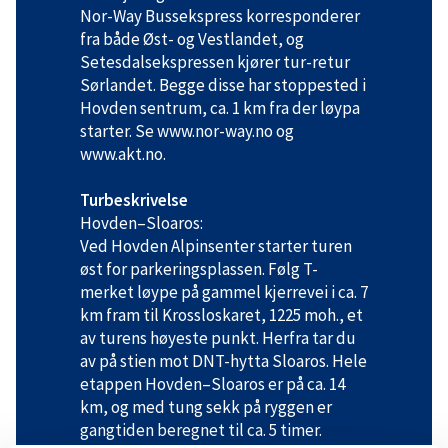
Nor-Way Bussekspress korresponderer
fra både Øst- og Vestlandet, og
Setesdalsekspressen kjører tur-retur
Sørlandet. Begge disse har stoppested i
Hovden sentrum, ca. 1 km fra der løypa
starter. Se www.nor-way.no og
www.akt.no.
Turbeskrivelse
Hovden–Sloaros:
Ved Hovden Alpinsenter starter turen
øst for parkeringsplassen. Følg T-
merket løype på gammel kjerrevei i ca. 7
km fram til Krossloskaret, 1225 moh., et
av turens høyeste punkt. Herfra tar du
av på stien mot DNT-hytta Sloaros. Hele
etappen Hovden–Sloaros er på ca. 14
km, og med tung sekk på ryggen er
gangtiden beregnet til ca. 5 timer.