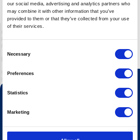
selvstell, der det er mulighet å leie
our social media, advertising and analytics partners who
sengetøy eller å betale ekstra for
may combine it with other information that you’ve
frokost/sluttvask.
provided to them or that they’ve collected from your use
of their services.
Consent
Necessary
Selection
Preferences
Kontakt oss
Statistics
Turistinformasjonen
Marketing
Åpningstider Sommerheis
Åpningstider Hovden Fjellbad