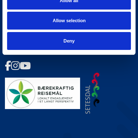
Allow all
Ledige stillinger
Bookingsvilkår
Allow selection
Nyhetsbrev
Meld deg på vårt nyhetsbrev!
Deny