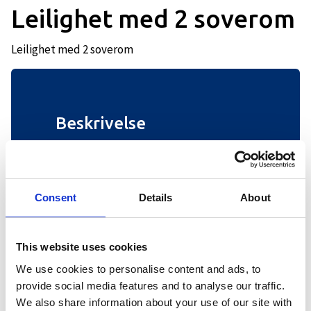
Leilighet med 2 soverom
Leilighet med 2 soverom
Beskrivelse
Denne leiligheten på 72 kvm har to
soverom hvorav et soverom har to
enkeltsenger og en køyeseng og andre
Consent
Details
About
soverommet har familiekøye og en
enkeltseng. Leiligheten har et bad med
dusj. Åpen kjøkkenløsning som er
This website uses cookies
innredet med komfyr, kjøleskap,
vannkoker, kaffetrakter og mikroovn.
We use cookies to personalise content and ads, to
Spisebord til 4-5p, sofa, TV og trådløst
provide social media features and to analyse our traffic.
internett. Prisen på alle leiligheter er på
We also share information about your use of our site with