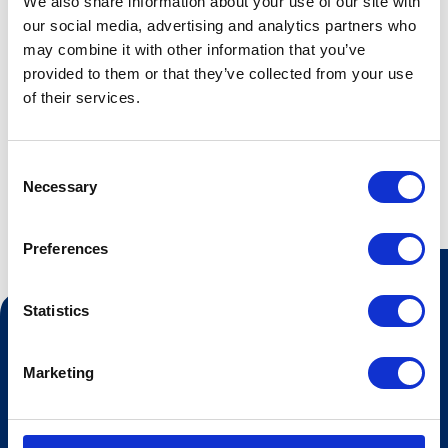
ekstra spesiell ved å forhåndsbestille bord til kl 15.00.
We also share information about your use of our site with
our social media, advertising and analytics partners who
Forhåndsbestilte bord koster kr 500 pr person. Da kan du
may combine it with other information that you’ve
drikke og spise valgfritt fra menyen for hele beløpet, i
provided to them or that they’ve collected from your use
tillegg byr vi på en velkomstdrink som en hyggelig start.
of their services.
Velkommen til Lodgen Afterski
Consent
Necessary
Selection
Preferences
Statistics
Kontakt oss
Turistinformasjonen
Marketing
Åpningstider Sommerheis
Åpningstider Hovden Fjellbad