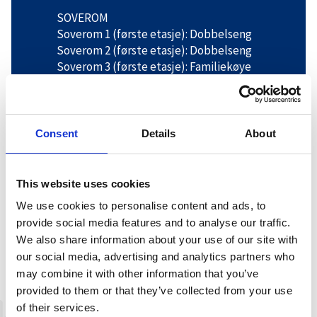
SOVEROM
Soverom 1 (første etasje): Dobbelseng
Soverom 2 (første etasje): Dobbelseng
Soverom 3 (første etasje): Familiekøye
Soverom 4 (første etasje): Familiekøye
Soverom 5 (andre etasje): Dobbeltseng
Consent
Details
About
BADEROM
Første etasje: Bad med dusj og
vaskemaskin
This website uses cookies
Andre etasje: Bad med dusj
We use cookies to personalise content and ads, to
provide social media features and to analyse our traffic.
We also share information about your use of our site with
our social media, advertising and analytics partners who
may combine it with other information that you’ve
+
provided to them or that they’ve collected from your use
−
of their services.