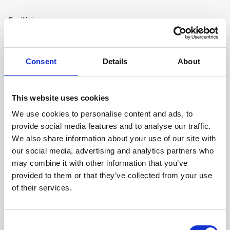
Facilities
TV
Kjøleskap
Kjøkken
Consent
Details
About
Te/kaffe-maskin
This website uses cookies
We use cookies to personalise content and ads, to
provide social media features and to analyse our traffic.
ABOUT
We also share information about your use of our site with
our social media, advertising and analytics partners who
Hytte med enkel standard, rett ved Fjellstoga. Her går du
may combine it with other information that you’ve
rett ut i Hovdens flotte tur og langrennsløyper. Gratis
provided to them or that they’ve collected from your use
buss til skisentert for våre gjester.
of their services.
Her kan du velge å stelle deg selv i ro og mak, eller
komme til ferdig dekket bord i restauranten.
Hytten har 10 senger fordlet på 3 soverom. Alle sengene
Consent