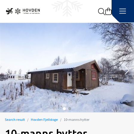
Search
Search result
Hovden Fjellstoge
10-manns hytter
10-manns hytter