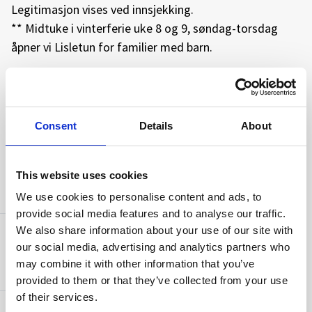
Legitimasjon vises ved innsjekking.
** Midtuke i vinterferie uke 8 og 9, søndag-torsdag
åpner vi Lisletun for familier med barn.
* Strømutgifter kommer i tillegg, og faktureres etter
Consent
Details
About
forbruk
This website uses cookies
AMENITIES
We use cookies to personalise content and ads, to
provide social media features and to analyse our traffic.
We also share information about your use of our site with
Capacity
our social media, advertising and analytics partners who
Antall senger:
8
may combine it with other information that you’ve
provided to them or that they’ve collected from your use
of their services.