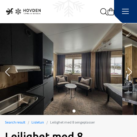
Search
Search result
Lisletun
Leilighet med 8 sengeplasser
Leilighet med 8