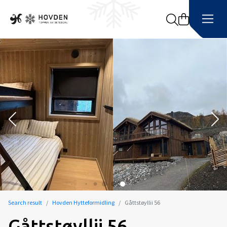
Search
Search result
Hovden Hytteformidling
Gåttstøyllii 56
Gåttstøyllii 56