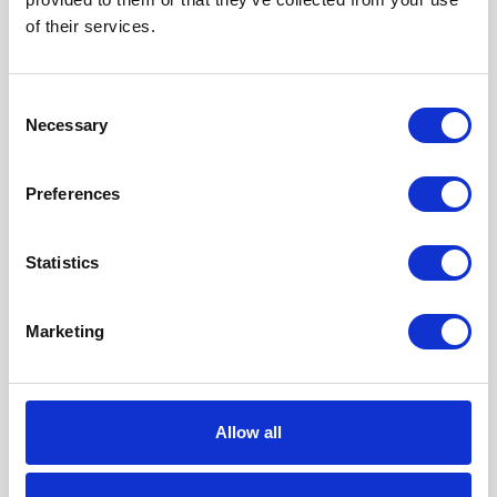
of their services.
Consent
Necessary
Selection
Preferences
MAP
Statistics
Marketing
+
−
Allow all