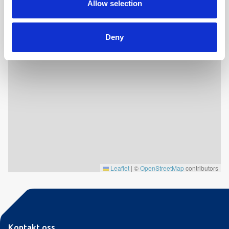
Allow selection
Gåttstøyllii 56
Deny
Leaflet
|
©
OpenStreetMap
contributors
Kontakt oss