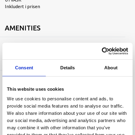
Inkludert i prisen
AMENITIES
Capacity
Antall senger:
10
Consent
Details
About
Facilities
This website uses cookies
Vaskemaskin
TV
We use cookies to personalise content and ads, to
Mikrobølgeovn
provide social media features and to analyse our traffic.
Oppvaskmaskin
We also share information about your use of our site with
Balkong
our social media, advertising and analytics partners who
Tørketrommel
may combine it with other information that you’ve
Gratis Wi-Fi
provided to them or that they’ve collected from your use