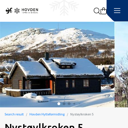
Search
Search result
Hovden Hytteformidling
Nystøylkroken 5
Nystøylkroken 5