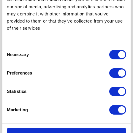
+
FASILITETER
our social media, advertising and analytics partners who
TV
−
may combine it with other information that you’ve
Bod
provided to them or that they’ve collected from your use
Utendørs parkering
of their services.
Oppvaskmaskin
Terrasse
Peis
Consent
Badstue
Necessary
Selection
kjæledyr tillatt
Nystøylkroken 5
Internett
Preferences
AVSTANDER
Sentrum/Butikk: 2,0 km
Statistics
Skisenter: 0,5 km
Fiske: 0,5 km
Badeland: 1,5 km
Marketing
Ski/turløype: 0,2 km
UTVASK