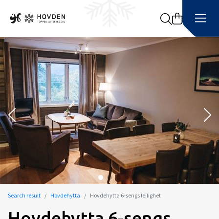
Search
Search result
Hovdehytta
Hovdehytta 6-sengs leilighet
Hovdehytta 6-sengs