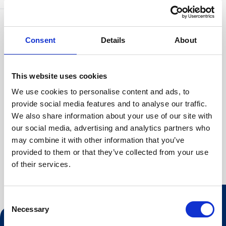
Facilities
Våre leiligheter baseres på selvstell, det vil si at
Consent
Details
About
TV
sluttrengjøring og sengetøy ikke er inkludert i prisen. Du kan
Kjøkken
velge å stille med dette selv, ellers ordner vi gjerne med det
Gratis Wi-Fi
for ett tillegg.
This website uses cookies
Sluttrengjøring leilighet 2-7 senger: 975 NOK
We use cookies to personalise content and ads, to
Sengetøypakke med håndkle: 180 NOK per pakke/person
provide social media features and to analyse our traffic.
We also share information about your use of our site with
our social media, advertising and analytics partners who
may combine it with other information that you’ve
provided to them or that they’ve collected from your use
of their services.
Consent
Necessary
Selection
Kontakt oss