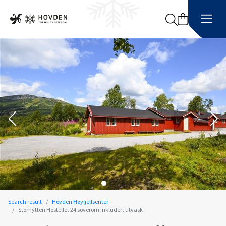
Search
Search result
Hovden Høyfjellsenter
Storhytten Hostellet 24 soverom inkludert utvask