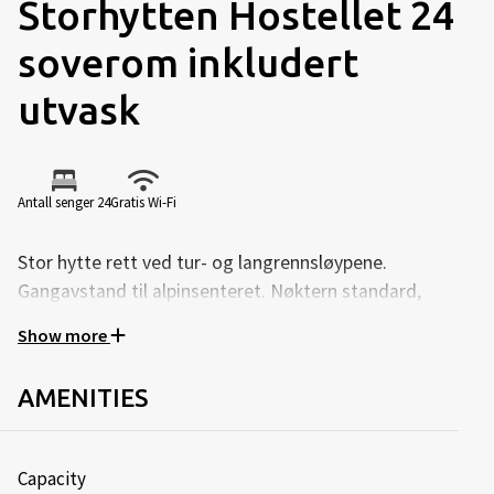
Storhytten Hostellet 24
soverom inkludert
utvask
Antall senger 24
Gratis Wi-Fi
Stor hytte rett ved tur- og langrennsløypene.
Gangavstand til alpinsenteret. Nøktern standard,
passer for grupper og skoleklasser. 2 identiske
Show more
soveromsfløyer à 12 rom, 2 bad og 2 wc. Oppholdsrom
med 2 kjøkkeninnredninger, spisebord- og stoler og
AMENITIES
sofagruppe.
Innhold:
Capacity
24 soverom fordelt på 2 fløyer.