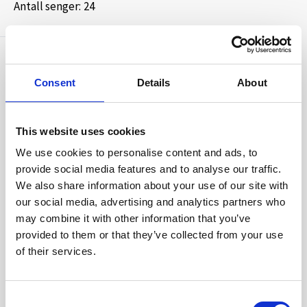
Antall senger:
24
Hver fløy inneholder 12 soverom, 2 bad med 2 dusjsett, 2 wc.
Soverommene inneholder 1 køyeseng, håndvask og
garderobehylle. Dyner og puter.
Facilities
TV
Consent
Details
About
Oppholdsrommet ligger mellom soveromsfløyene og
Kjøleskap
inneholder:
Oppvaskmaskin
Sofagruppe og stoler, 5 spisebord og 30 spisestoler.
Te/kaffe-maskin
This website uses cookies
2 kjøkkeninnredninger, hver med oppvaskmaskin, komfyr,
Gratis Wi-Fi
We use cookies to personalise content and ads, to
stekeovn, kaffetrakter, vannkoker, kjøleskap, kjøkkenutstyr
provide social media features and to analyse our traffic.
og servise.
We also share information about your use of our site with
our social media, advertising and analytics partners who
Innvendig bod med plass til bla. ytter- og skotøy. 1
may combine it with other information that you’ve
fryseboks.
provided to them or that they’ve collected from your use
of their services.
Parkering ved hytten.
Avstander:
Consent