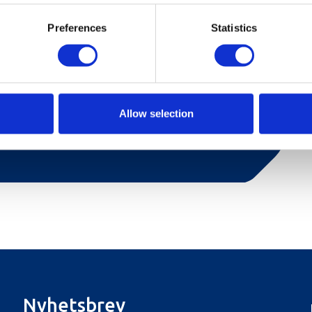
Preferences
Statistics
plasser fordelt på 5 soverom. Leiligheten har et
 dusjrom. Åpen kjøkkenløsning med komfyr,
kaffetrakter og mikroovn. Stort spisebord,
ong. Prisen på alle leiligheter er på selvstell,
Allow selection
etale ekstra for frokost/sluttvask.
Nyhetsbrev