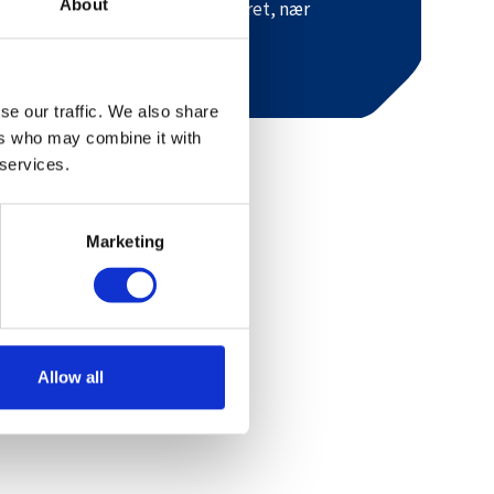
About
arkeringsplassen på alpinsenteret, nær
arneområdet Tusseland.
se our traffic. We also share
ers who may combine it with
 services.
Marketing
Allow all