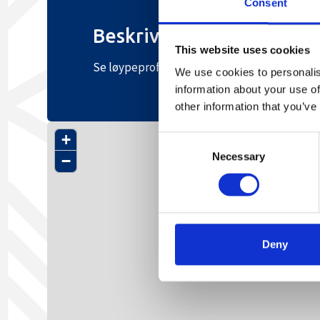
Consent
Beskrivelse
This website uses cookies
Se løypeprofil her
We use cookies to personalis
information about your use of
other information that you’ve
+
Consent
Necessary
Selection
−
Deny