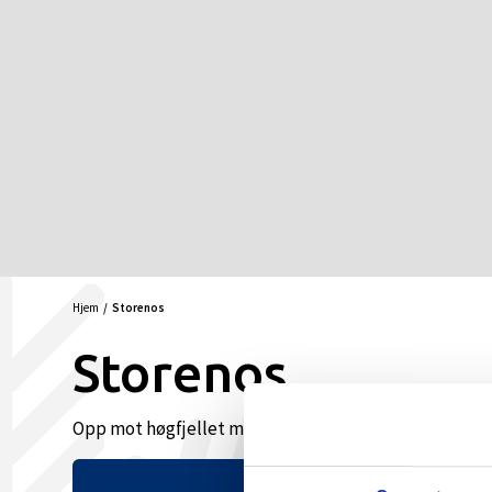
Hjem
Storenos
Storenos
Opp mot høgfjellet med utsikt mot alpinsenteret. 5,