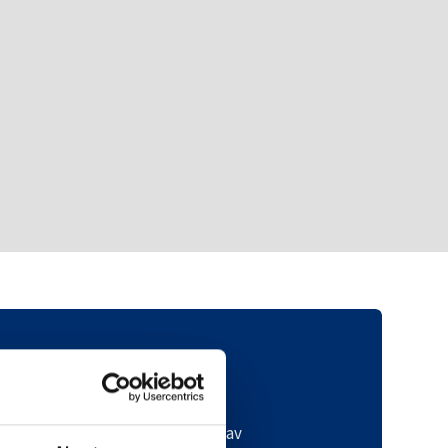
Veibeskrivelse
tart turen i den nordlige enden av