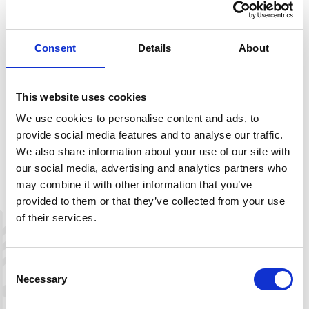
LA OGSÅ NEDTUREN BLI TIL EIN OPPTUR
Consent
Details
About
Tenk tryggleik og gjer trygge løypeval. Rutealternativa
våre er berre til vegleiing. Du må lese terrenget nøye, og
velje tur og spor etter tilhøva den aktuelle dagen. All
This website uses cookies
ferdsel er på eige ansvar.
We use cookies to personalise content and ads, to
provide social media features and to analyse our traffic.
We also share information about your use of our site with
our social media, advertising and analytics partners who
Beskrivelse
may combine it with other information that you’ve
Last ned kartblad
provided to them or that they’ve collected from your use
of their services.
Consent
+
Necessary
Selection
−