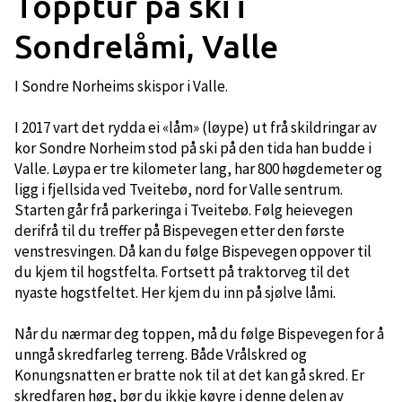
Topptur på ski i
Sondrelåmi, Valle
I Sondre Norheims skispor i Valle.
I 2017 vart det rydda ei «låm» (løype) ut frå skildringar av
kor Sondre Norheim stod på ski på den tida han budde i
Valle. Løypa er tre kilometer lang, har 800 høgdemeter og
ligg i fjellsida ved Tveitebø, nord for Valle sentrum.
Starten går frå parkeringa i Tveitebø. Følg heievegen
derifrå til du treffer på Bispevegen etter den første
venstresvingen. Då kan du følge Bispevegen oppover til
du kjem til hogstfelta. Fortsett på traktorveg til det
nyaste hogstfeltet. Her kjem du inn på sjølve låmi.
Når du nærmar deg toppen, må du følge Bispevegen for å
unngå skredfarleg terreng. Både Vrålskred og
Konungsnatten er bratte nok til at det kan gå skred. Er
skredfaren høg, bør du ikkje køyre i denne delen av