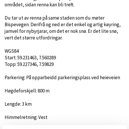
området, sidan renna kan bli treft.
Du tar ut av renna på same staden som du møter
Bispevegen. Derifrå og ned er det enkel og artig køyring,
jamvel for nybyrjarar, om det er nok snø. Er det lite snø,
vert det større utfordringar.
WGS84
Start: 59.231463, 7.560289
Topp: 59.227346, 7.59829
Parkering: På opparbeidd parkeringsplass ved heieveien
Høgdeforskjell: 800 m
Lengde: 3 km
Himmelretning: Vest