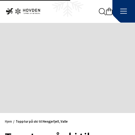
Search
Hjem
Topptur på ski til Hengjefjell, Valle