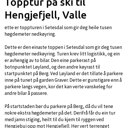
Topptur på ski til
Hengjefjell, Valle
ette er toppturen i Setesdal som gir deg heile tusen
høgdemeter nedkøyring.
Dette er den einaste toppen i Setesdal som gir deg tusen
høgdemeter nedkøyring. Turen krev litt logistikk, og ein
er avhengig av to bilar. Den eine parkerast på
botnpunktet Løyland, og den andre køyrast til
startpunktet på Berg. Ved Løyland er det tillate å parkere
inne på tunet på garden Graver. Dette er gunstigare enn å
parkere langs vegen, kor det kan verte vanskeleg for
andre bilar å passere.
På startstaden bør du parkere på Berg, då du vil tene
nokre ekstra høgdemeter på det. Derifrå får du ein tur
med jamn stiging, heilt til du kjem til ryggen ved
Hengjebui opp mot Hengjefjell. Her vert terrenget