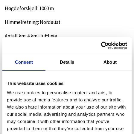
Høgdeforskjell: 1000 m
Himmelretning: Nordaust
Antall km: 4 km i luftlinje
Tidsbruk: 3-4 timar
Consent
Details
About
LA OGSÅ NEDTUREN BLI TIL EIN OPPTUR
This website uses cookies
Tenk tryggleik og gjer trygge løypeval. Rutealternativa
We use cookies to personalise content and ads, to
våre er berre til vegleiing. Du må lese terrenget nøye, og
provide social media features and to analyse our traffic.
velje tur og spor etter tilhøva den aktuelle dagen. All
We also share information about your use of our site with
ferdsel er på eige ansvar.
our social media, advertising and analytics partners who
may combine it with other information that you’ve
provided to them or that they’ve collected from your use