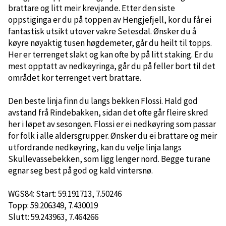
brattare og litt meir krevjande. Etter den siste
oppstiginga er du på toppen av Hengjefjell, kor du får ei
fantastisk utsikt utover vakre Setesdal. Ønsker du å
køyre nøyaktig tusen høgdemeter, går du heilt til topps.
Her er terrenget slakt og kan ofte by på litt staking. Er du
mest opptatt av nedkøyringa, går du på feller bort til det
området kor terrenget vert brattare.
Den beste linja finn du langs bekken Flossi. Hald god
avstand frå Rindebakken, sidan det ofte går fleire skred
her i løpet av sesongen. Flossi er ei nedkøyring som passar
for folk i alle aldersgrupper. Ønsker du ei brattare og meir
utfordrande nedkøyring, kan du velje linja langs
Skullevassebekken, som ligg lenger nord. Begge turane
egnar seg best på god og kald vintersnø.
WGS84: Start: 59.191713, 7.50246
Topp: 59.206349, 7.430019
Slutt: 59.243963, 7.464266