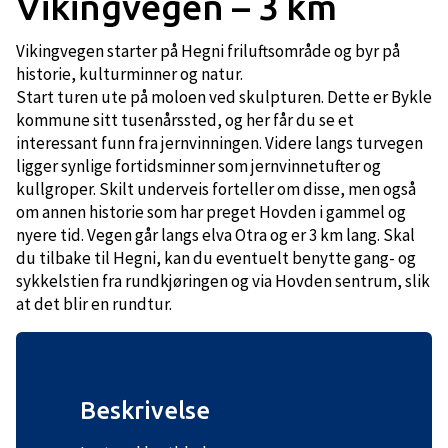
Vikingvegen – 3 km
Vikingvegen starter på Hegni friluftsområde og byr på
historie, kulturminner og natur.
Start turen ute på moloen ved skulpturen. Dette er Bykle
kommune sitt tusenårssted, og her får du se et
interessant funn fra jernvinningen. Videre langs turvegen
ligger synlige fortidsminner som jernvinnetufter og
kullgroper. Skilt underveis forteller om disse, men også
om annen historie som har preget Hovden i gammel og
nyere tid. Vegen går langs elva Otra og er 3 km lang. Skal
du tilbake til Hegni, kan du eventuelt benytte gang- og
sykkelstien fra rundkjøringen og via Hovden sentrum, slik
at det blir en rundtur.
Beskrivelse