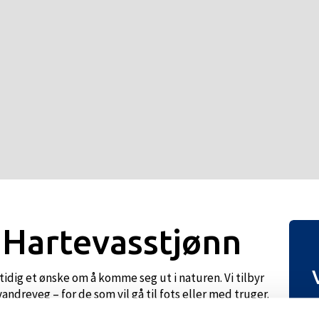
 Hartevasstjønn
dig et ønske om å komme seg ut i naturen. Vi tilbyr
ndreveg – for de som vil gå til fots eller med truger.
S