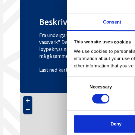
Beskrivelse
Consent
Fra undergangen ved rundkjøringen nord fo
vassverk". Derfra går en egen, kort trasé til 
This website uses cookies
løypekryss nr. 37. Her stopper vintervandrev
We use cookies to personalis
må gå samme veg tilbake.
information about your use of
other information that you’ve
Last ned kart over vintervandreveg Harteva
Consent
Necessary
Selection
+
−
Deny