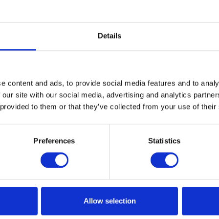
f
Details
r Hovden sentrum følger du løypa til "Hovden
løypa "Hartevasstjønn". Følg denne til
egen, og du som går til fots eller med truger,
e content and ads, to provide social media features and to analy
 our site with our social media, advertising and analytics partn
 provided to them or that they’ve collected from your use of their
sstjønn
Preferences
Statistics
Allow selection