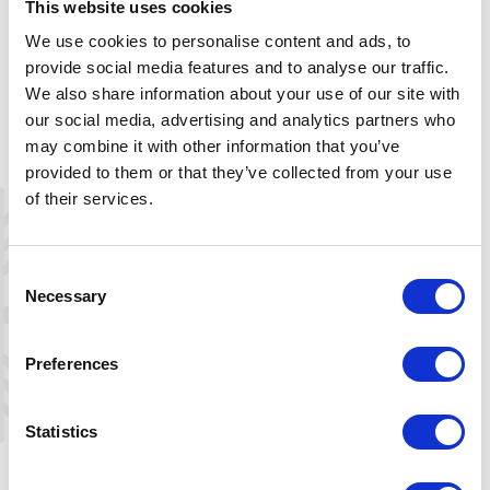
This website uses cookies
m.
We use cookies to personalise content and ads, to
Selvhushold.
provide social media features and to analyse our traffic.
We also share information about your use of our site with
Sengetøy og håndklær medbringes
our social media, advertising and analytics partners who
eller leies.
may combine it with other information that you’ve
Sluttvask utføres selv eller bestilles.
provided to them or that they’ve collected from your use
of their services.
Strøm til drift av hytten er inkludert,
unntatt sauna. Myntautomat kr. 30 per
90 minutter.
Consent
Necessary
Selection
Preferences
+
−
Statistics