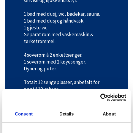
servise og kjøkkenutstyr.
1 bad med dusj, wc, badekar, sauna.
1 bad med dusj og håndvask.
1 gjeste wc.
Separat rom med vaskemaskin &
tørketrommel.
4 soverom à 2 enkeltsenger.
1 soverom med 2 køyesenger.
Dyner og puter.
Totalt 12 sengeplasser, anbefalt for
opptil 10 voksne.
Skibod. Terrasse. Parkering ved hytten.
Consent
Details
About
Avstander:
Langrenn 50 m. Hovden sentrum 900 m,
Alpinsenter 800 m. Hovden Fjellbad 700