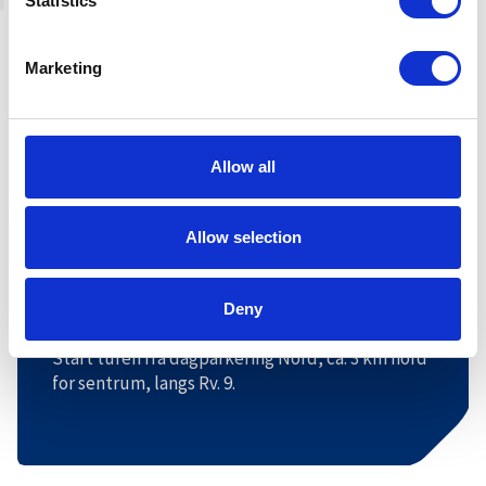
Statistics
Marketing
Allow all
Leaflet
|
©
OpenStreetMap
contributors
Allow selection
Veibeskrivelse
Deny
Start turen fra dagparkering Nord, ca. 3 km nord
for sentrum, langs Rv. 9.