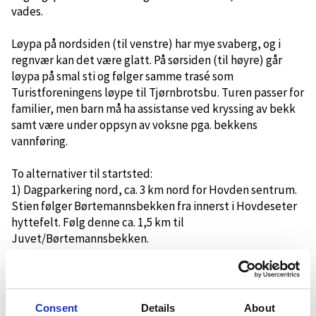
vades.
Løypa på nordsiden (til venstre) har mye svaberg, og i
regnvær kan det være glatt. På sørsiden (til høyre) går
løypa på smal sti og følger samme trasé som
Turistforeningens løype til Tjørnbrotsbu. Turen passer for
familier, men barn må ha assistanse ved kryssing av bekk
samt være under oppsyn av voksne pga. bekkens
vannføring.
To alternativer til startsted:
1) Dagparkering nord, ca. 3 km nord for Hovden sentrum.
Stien følger Børtemannsbekken fra innerst i Hovdeseter
hyttefelt. Følg denne ca. 1,5 km til
Juvet/Børtemannsbekken.
2) Dagparkering sør, ca. 900 m nord for Hovden sentrum.
Stien følger grusvei, ev. asfaltvei via Hartevassnuten
hyttefelt, ca. 1 km til "vassverkhytta". Herfra går du ca. 1
km videre på grusvei inn til Juvet/Børtemannsbekken.
Consent
Details
About