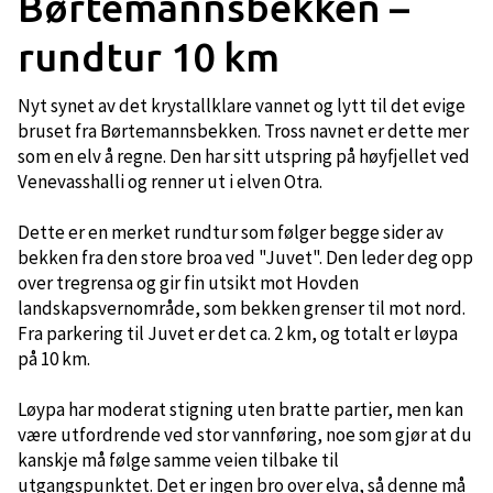
Børtemannsbekken –
rundtur 10 km
Nyt synet av det krystallklare vannet og lytt til det evige
bruset fra Børtemannsbekken. Tross navnet er dette mer
som en elv å regne. Den har sitt utspring på høyfjellet ved
Venevasshalli og renner ut i elven Otra.
Dette er en merket rundtur som følger begge sider av
bekken fra den store broa ved "Juvet". Den leder deg opp
over tregrensa og gir fin utsikt mot Hovden
landskapsvernområde, som bekken grenser til mot nord.
Fra parkering til Juvet er det ca. 2 km, og totalt er løypa
på 10 km.
Løypa har moderat stigning uten bratte partier, men kan
være utfordrende ved stor vannføring, noe som gjør at du
kanskje må følge samme veien tilbake til
utgangspunktet. Det er ingen bro over elva, så denne må