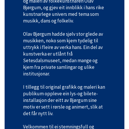
og maleri av folkekunstnaren Olav
Bjørgum, og gjev eit innblikk i hans rike
kunstnarlege univers med tema som
musikk, dans og folkeliv.
Olav Bjørgum hadde sjølv stor glede av
musikken, noko som kjem tydelig til
uttrykk i fleire av verka hans. Ein del av
kunstverka er utlånt frå
Setesdalsmuseet, medan mange og
kjem fra private samlingar og ulike
institusjonar.
I tillegg til original grafikk og maleri kan
publikum oppleve ein lys-og bilete-
installasjon der eitt av Bjørgum sine
motiv er sett i rørsle og animert, slik at
det får nytt liv.
Velkommen til ei stemningsfull og