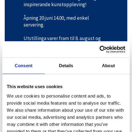
inspirerande kunstoppleving!
Åpning 20 juni 14.00, med enkel
servering.
Utstillinga varer fram til 8. august og
kan sjåast i Hovden Kunsthandel sine
åpningsider:
Torsdag, fredag og laurdag kl. 11:00-
16:00.
Consent
Details
About
Velkommen!
This website uses cookies
We use cookies to personalise content and ads, to
provide social media features and to analyse our traffic.
Kontaktinformasjon
We also share information about your use of our site with
our social media, advertising and analytics partners who
Adresse:
Hovden kunsthandel, Setesdalsvegen 4296, 4755,
may combine it with other information that you’ve
Hovden, ,
provided to them or that they’ve collected from your use