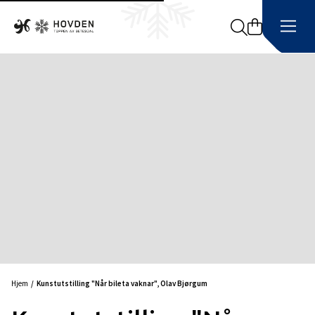
Search
Hjem
Kunstutstilling "Når bileta vaknar", Olav Bjørgum