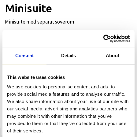
Minisuite
Minisuite med separat soverom
Beskrivelse
Consent
Details
About
Vår minisuite på 40 kvm har god
planløsning og er innredet med en 150
This website uses cookies
cm bred dobbeltseng i eget soverom.
We use cookies to personalise content and ads, to
Stort baderom med hjørnedusj.
provide social media features and to analyse our traffic.
We also share information about your use of our site with
our social media, advertising and analytics partners who
may combine it with other information that you’ve
provided to them or that they’ve collected from your use
of their services.