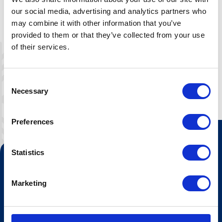
internett. Prisen på alle leiligheter er på
selvstell, der det er mulighet å leie
our social media, advertising and analytics partners who
sengetøy eller å betale ekstra for
may combine it with other information that you’ve
frokost/sluttvask.
provided to them or that they’ve collected from your use
of their services.
Consent
Necessary
Selection
Preferences
Statistics
Kontakt oss
Turistinformasjonen
Marketing
Åpningstider Sommerheis
Åpningstider Hovden Fjellbad