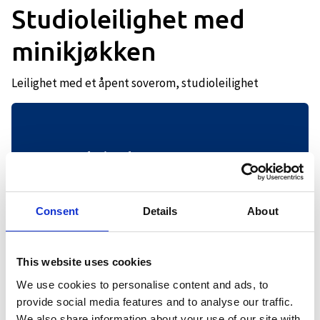
Studioleilighet med
minikjøkken
Leilighet med et åpent soverom, studioleilighet
Beskrivelse
Våre leiligheter på 44 kvm har alt på et
plan og har en sovealkove med to 75 cm
Consent
Details
About
brede enkeltsenger og en 75 cm bred
køyeseng. Alle leilighetene har bad med
dusj, åpen kjøkkenløsning med to
This website uses cookies
kokeplater, kjøleskap, vannkoker,
We use cookies to personalise content and ads, to
kaffetrakter og mikroovn.
provide social media features and to analyse our traffic.
Spisebord til 4-5p, sofa, TV og trådløst
We also share information about your use of our site with