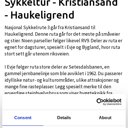
Sykkeltur - Kristiansand
- Haukeligrend
Nasjonal Sykkelrute 3 går fra Kristiansand til
Haukeligrend. Denne ruta går for det meste på småveier
og stier. Noen parseller følger likevel RV9. Deler av ruta er
egnet for dagsturer, spesielt i Evje og Bygland, hvor ruta
stort sett går utenom riksveien.
I Evje følger ruta store deler av Setesdalsbanen, en
gammel jernbanelinje som ble avviklet i 1962. Du passerer
idylliske natur- og kulturområder, ulike attraksjoner og
mange fine rasteplasser. Legg spesielt merke til den
erverdige steinhvelvsbrua som viser byggteknikk fra
tidligere tider.
Et godt utgangspunkt kan være å starte i Evje sentrum,
for så å følge ruta enten nordover eller sørover. Ruta er
Consent
Details
About
forholdsvis flat, uten særlig stigning. Mesteparten av
strekningen er trafikksikker og egner seg derfor godt for