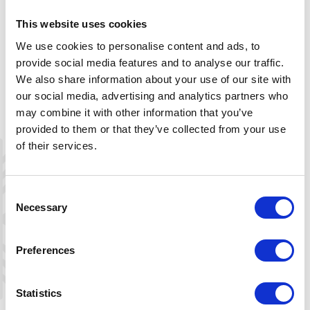
familier med barn.
This website uses cookies
We use cookies to personalise content and ads, to
provide social media features and to analyse our traffic.
We also share information about your use of our site with
Beskrivelse
our social media, advertising and analytics partners who
may combine it with other information that you’ve
Se også følgende digitale informasjon
om sykkelrute 3:
provided to them or that they’ve collected from your use
of their services.
Kart Nasjonal sykkelrute nr.3
Kartblad for Strekningen Kilefjorden -
Consent
Necessary
Byglandsfjord
Selection
Preferences
Statistics