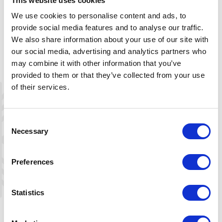
This website uses cookies
We use cookies to personalise content and ads, to
På ski til Tjørnbrotbu
provide social media features and to analyse our traffic.
We also share information about your use of our site with
Om vinteren prepareres det skiløyper i retning
our social media, advertising and analytics partners who
Tjørnbrotbu, og fra Hovden kan du følge preparert løype
may combine it with other information that you’ve
til det gjenstår kun 2,1 km til hytta. Dette siste stykket er
provided to them or that they’ve collected from your use
kun kvistet. Videre fra hytta er det kvistet løype sørover
of their services.
mot Berdalsbu og videre derfra til Bjørnevasshytta.
Løypene kvistes vanligvis fra vinterferie til påskeferie, og
Consent
dette arbeidet utføres av Turistforeningen. For mer
Necessary
Selection
informasjon om hytta og løypenettet;
se her
Preferences
+
−
Statistics