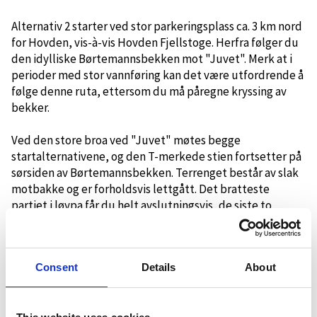
Alternativ 2 starter ved stor parkeringsplass ca. 3 km nord
for Hovden, vis-à-vis Hovden Fjellstoge. Herfra følger du
den idylliske Børtemannsbekken mot "Juvet". Merk at i
perioder med stor vannføring kan det være utfordrende å
følge denne ruta, ettersom du må påregne kryssing av
bekker.
Ved den store broa ved "Juvet" møtes begge
startalternativene, og den T-merkede stien fortsetter på
sørsiden av Børtemannsbekken. Terrenget består av slak
motbakke og er forholdsvis lettgått. Det bratteste
partiet i løypa får du helt avslutningsvis, de siste to
kilometerne opp til hytta.
Fra Tjørnbrotbu kan du fortsette på T-merket sti enten
Consent
Details
About
nordover til Bjåen eller sørover til Berdalsbu, eventuelt
til Byrtedalen i Telemark.